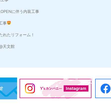
 新規OPENに伴う内装工事
の工事
たれたリフォーム！
@天文館