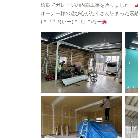
姶良でガレージの内部工事を承りましたー
オーナー様の遊び心がたくさん詰まった素
( *¯ 罒¯*)いー( *¯ □¯*)なー