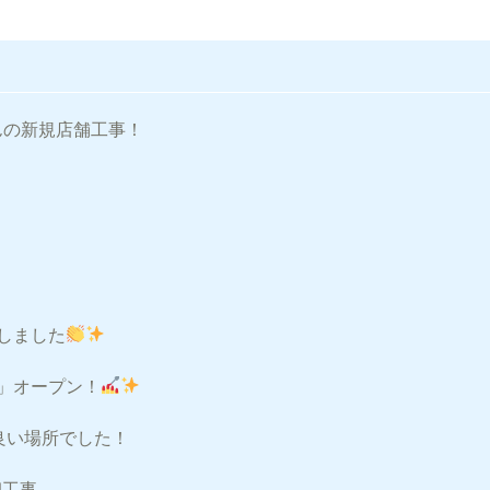
lさんの新規店舗工事！
しました
il」オープン！
の良い場所でした！
EN工事