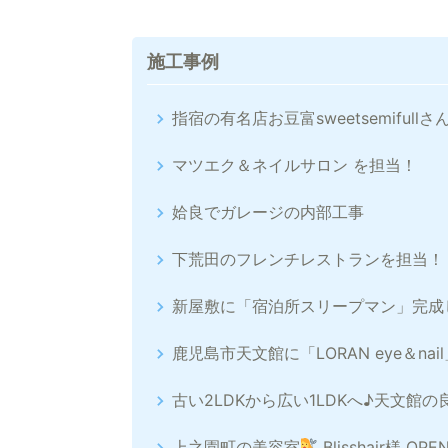
施工事例
指宿の有名店お豆富sweetsemiful
マツエク＆ネイルサロン を担当！
姶良でガレージの内部工事
下荒田のフレンチレストランを担当！
新屋敷に「宿泊所スリープマン」完成
鹿児島市天文館に「LORAN eye＆na
古い2LDKから広い1LDKへ♪天文館
上之園町の美容室
Blisshair様 OP