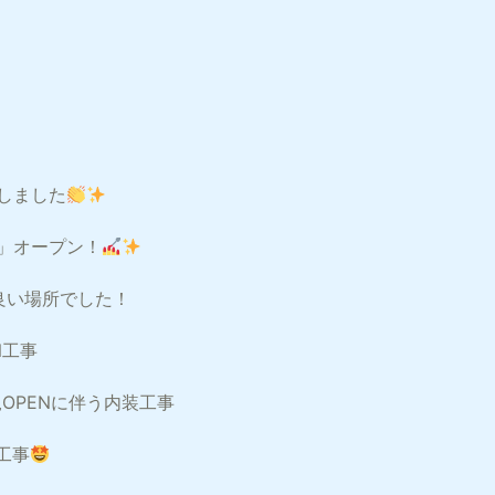
しました
il」オープン！
の良い場所でした！
EN工事
 新規OPENに伴う内装工事
の工事